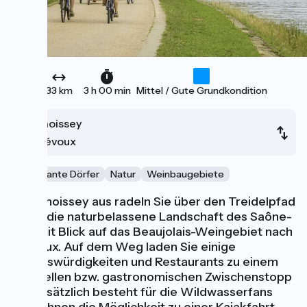
33 km
3 h 00 min
Mittel / Gute Grundkondition
Thoissey
Trévoux
Charmante Dörfer
Natur
Weinbaugebiete
Von Thoissey aus radeln Sie über den Treidelpfad
durch die naturbelassene Landschaft des Saône-
Tals mit Blick auf das Beaujolais-Weingebiet nach
Trévoux. Auf dem Weg laden Sie einige
Sehenswürdigkeiten und Restaurants zu einem
kulturellen bzw. gastronomischen Zwischenstopp
ein. Zusätzlich besteht für die Wildwasserfans