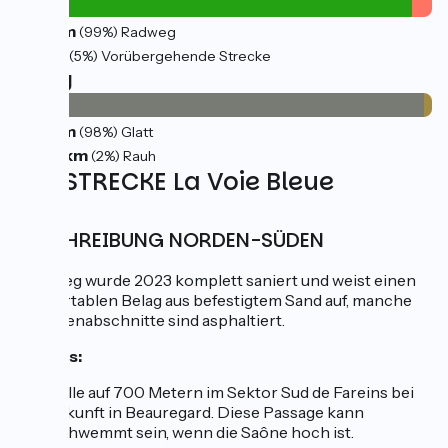
32km
(99%) Radweg
2km
(5%) Vorübergehende Strecke
Belag
32km
(98%) Glatt
0.61km
(2%) Rauh
DIE STRECKE La Voie Bleue
BESCHREIBUNG NORDEN-SÜDEN
Der Weg wurde 2023 komplett saniert und weist einen
komfortablen Belag aus befestigtem Sand auf, manche
Streckenabschnitte sind asphaltiert.
Hinweis:
Engstelle auf 700 Metern im Sektor Sud de Fareins bei
der Ankunft in Beauregard. Diese Passage kann
überschwemmt sein, wenn die Saône hoch ist.