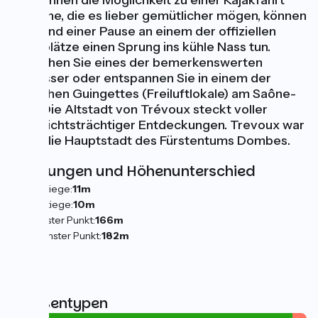
unter Ihnen die Möglichkeit zu einer Kajakfahrt
und jene, die es lieber gemütlicher mögen, können
während einer Pause an einem der offiziellen
Badeplätze einen Sprung ins kühle Nass tun.
Besuchen Sie eines der bemerkenswerten
Schlösser oder entspannen Sie in einem der
typischen Guingettes (Freiluftlokale) am Saône-
Ufer. Die Altstadt von Trévoux steckt voller
geschichtsträchtiger Entdeckungen. Trevoux war
einst die Hauptstadt des Fürstentums Dombes.
Steigungen und Höhenunterschied
Anstiege:
11m
Abstiege:
10m
Tiefster Punkt:
166m
Höchster Punkt:
182m
Straßentypen