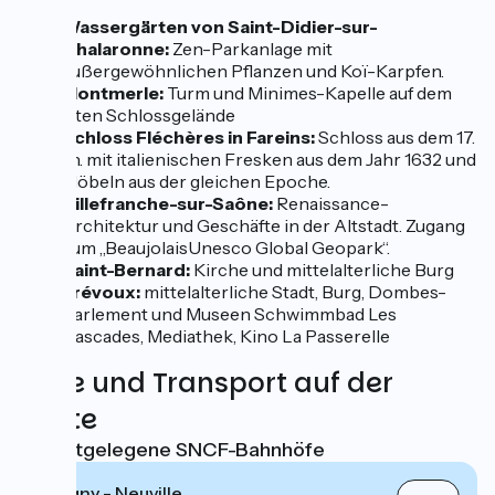
Wassergärten von Saint-Didier-sur-
Chalaronne:
Zen-Parkanlage mit
außergewöhnlichen Pflanzen und Koï-Karpfen.
Montmerle:
Turm und Minimes-Kapelle auf dem
alten Schlossgelände
Schloss Fléchères in Fareins:
Schloss aus dem 17.
Jh. mit italienischen Fresken aus dem Jahr 1632 und
Möbeln aus der gleichen Epoche.
Villefranche-sur-Saône:
Renaissance-
Architektur und Geschäfte in der Altstadt. Zugang
zum „BeaujolaisUnesco Global Geopark“.
Saint-Bernard:
Kirche und mittelalterliche Burg
Trévoux:
mittelalterliche Stadt, Burg, Dombes-
Parlement und Museen Schwimmbad Les
Cascades, Mediathek, Kino La Passerelle
Züge und Transport auf der
Route
Nächstgelegene SNCF-Bahnhöfe
Albigny - Neuville