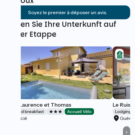
Trévoux
Soyez le premier à déposer un avis.
Finden Sie Ihre Unterkunft auf
dieser Etappe
Chez Laurence et Thomas
Le Ruiss
Bed and breakfast
Accueil Vélo
Lodgings 
Cercié
Guére