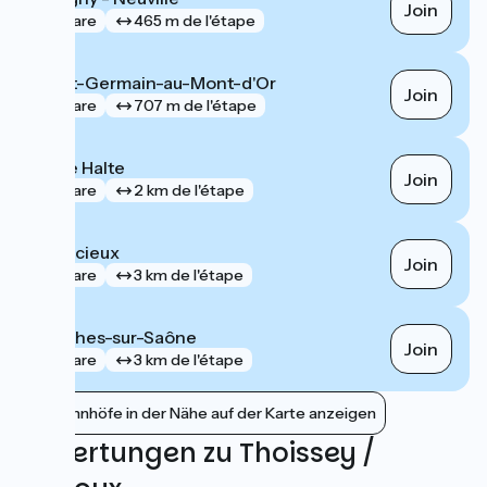
Join
gare
465 m de l'étape
Saint-Germain-au-Mont-d'Or
Join
gare
707 m de l'étape
Anse Halte
Join
gare
2 km de l'étape
Quincieux
Join
gare
3 km de l'étape
Crêches-sur-Saône
Join
gare
3 km de l'étape
Bahnhöfe in der Nähe auf der Karte anzeigen
Bewertungen zu Thoissey /