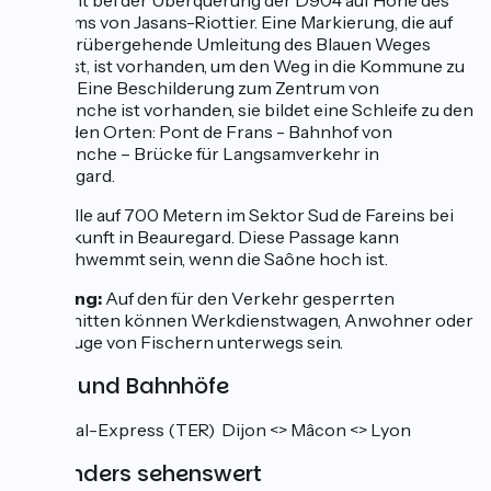
Vorsicht bei der Überquerung der D904 auf Höhe des
Zentrums von Jasans-Riottier. Eine Markierung, die auf
eine vorübergehende Umleitung des Blauen Weges
hinweist, ist vorhanden, um den Weg in die Kommune zu
zeigen. Eine Beschilderung zum Zentrum von
Villefranche ist vorhanden, sie bildet eine Schleife zu den
folgenden Orten: Pont de Frans - Bahnhof von
Villefranche – Brücke für Langsamverkehr in
Beauregard.
Engstelle auf 700 Metern im Sektor Sud de Fareins bei
der Ankunft in Beauregard. Diese Passage kann
überschwemmt sein, wenn die Saône hoch ist.
Warnung:
Auf den für den Verkehr gesperrten
Abschnitten können Werkdienstwagen, Anwohner oder
Fahrzeuge von Fischern unterwegs sein.
Züge und Bahnhöfe
Regional-Express (TER) Dijon <> Mâcon <> Lyon
Besonders sehenswert