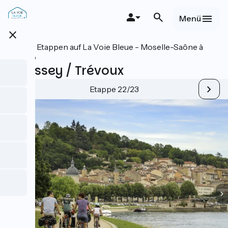
Direkt
zum
Menü
Inhalt
close
Alle Etappen auf La Voie Bleue - Moselle-Saône à
vélo
Thoissey / Trévoux
Etappe 22/23