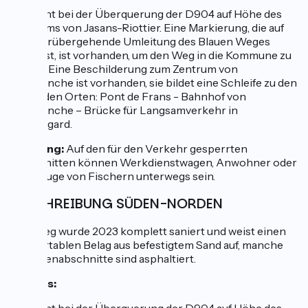
Vorsicht bei der Überquerung der D904 auf Höhe des
Zentrums von Jasans-Riottier. Eine Markierung, die auf
eine vorübergehende Umleitung des Blauen Weges
hinweist, ist vorhanden, um den Weg in die Kommune zu
zeigen. Eine Beschilderung zum Zentrum von
Villefranche ist vorhanden, sie bildet eine Schleife zu den
folgenden Orten: Pont de Frans - Bahnhof von
Villefranche – Brücke für Langsamverkehr in
Beauregard.
Warnung:
Auf den für den Verkehr gesperrten
Abschnitten können Werkdienstwagen, Anwohner oder
Fahrzeuge von Fischern unterwegs sein.
BESCHREIBUNG SÜDEN-NORDEN
Der Weg wurde 2023 komplett saniert und weist einen
komfortablen Belag aus befestigtem Sand auf, manche
Streckenabschnitte sind asphaltiert.
Hinweis: