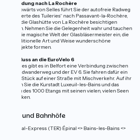
Verbindung nach La Rochère
Flussabwärts von Selles führt Sie der autofreie Radweg
„Voie Verte des Tuileries“ nach Passavant-la-Rochère,
wo Sie die Glashütte von La Rochère besichtigen
können. Nehmen Sie die Gelegenheit wahr und tauchen
Sie in die magische Welt der Glasbläsermeister ein, die
auf traditionelle Art und Weise wunderschöne
Glasobjekte formen.
Anschluss an die EuroVelo 6
Bei Selles gibt es in Belfort eine Verbindung zwischen
dem Radwanderweg und der EV 6. Sie fahren dafür ein
kurzes Stück auf einer Straße mit Mischverkehr. Auf ihr
können Sie die Kurstadt Luxeuil-les-Bains und das
Plateau des 1000 Etangs mit seinen vielen, vielen Seen
entdecken.
Züge und Bahnhöfe
Regional-Express (TER) Épinal <> Bains-les-Bains <>
Belfort