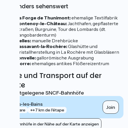
Besonders sehenswert
La Forge de Thunimont:
ehemalige Textilfabrik
Fontenoy-le-Château:
Jachthafen, gepflasterte
Straßen, Burgruine, Tour des Lombards (dt.
Langobardenturm)
Selles:
manuelle Drehbrücke
Passavant-la-Rochère:
Glashütte und
Kristallherstellung in La Rochère mit Glasbläsern
Jonvelle:
gallorömische Ausgrabung
Corre:
ehemaliges antikes Flößereizentrum
Züge und Transport auf der
Route
Nächstgelegene SNCF-Bahnhöfe
Bains-les-Bains
Join
gare
7 km de l'étape
Bahnhöfe in der Nähe auf der Karte anzeigen