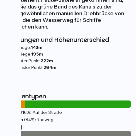
Departement Haute-Saône angekommen sind,
führt Sie das grüne Band des Kanals zu der
außergewöhnlichen manuellen Drehbrücke von
Selles, die den Wasserweg für Schiffe
freimachen kann.
Steigungen und Höhenunterschied
Anstiege:
143m
Abstiege:
195m
Tiefster Punkt:
222m
Höchster Punkt:
284m
Straßentypen
4km
(16%) Auf der Straße
23km
(84%) Radweg
Belag