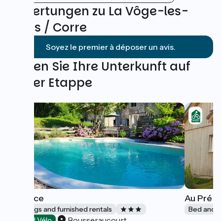
Bewertungen zu La Vôge-les-
Bains / Corre
Soyez le premier à déposer un avis.
Finden Sie Ihre Unterkunft auf
dieser Etappe
L'espace
Au Pré S
Lodgings and furnished rentals
Bed and b
Bousseraucourt
Accueil Vélo