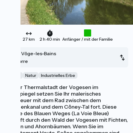
27 km
2 h 40 min
Anfänger / mit der Familie
La Vôge-les-Bains
Corre
Kanäle
Natur
Industrielles Erbe
Mit der Thermalstadt der Vogesen im
Rückspiegel setzen Sie Ihr malerisches
Abenteuer mit dem Rad zwischen dem
Vogesenkanal und dem Côney-Tal fort. Diese
Etappe des Blauen Weges (La Voie Bleue)
verläuft durch den Wald der Vogesen mit Fichten,
Buchen und Ahornbäumen. Wenn Sie im