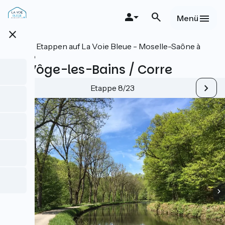
Direkt
zum
Menü
Inhalt
close
Alle Etappen auf La Voie Bleue - Moselle-Saône à
vélo
La-Vôge-les-Bains / Corre
Etappe 8/23