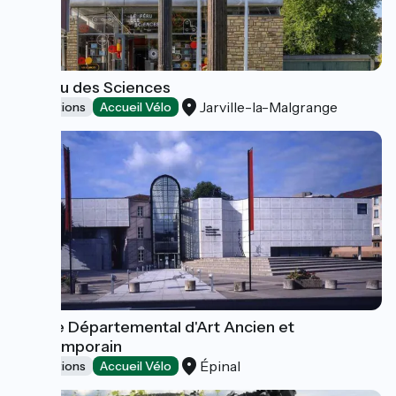
Le Féru des Sciences
Jarville-la-Malgrange
Exhibitions
Accueil Vélo
Musée Départemental d'Art Ancien et
Contemporain
Épinal
Exhibitions
Accueil Vélo