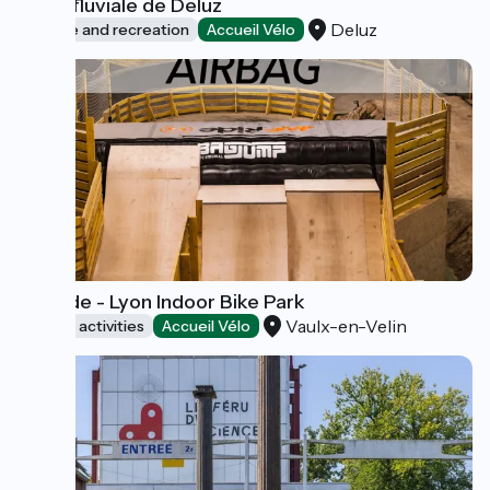
Halte fluviale de Deluz
Deluz
Leisure and recreation
Accueil Vélo
WeRide - Lyon Indoor Bike Park
Vaulx-en-Velin
Sports activities
Accueil Vélo