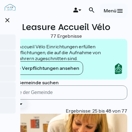
Direkt
zum
Menü
Inhalt
close
Leasure Accueil Vélo
77 Ergebnisse
Die Accueil Vélo Einrichtungen erfüllen
Verpflichtungen, die auf die Aufnahme von
Radfahrern zugeschnitten sind.
Die Verpflichtungen ansehen
Nach Gemeinde suchen
Type
Page 2
Ergebnisse: 25 bis 48 von 77