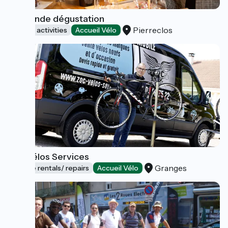
La grande dégustation
Pierreclos
Sports activities
Accueil Vélo
Zoc Vélos Services
Granges
Bicycle rentals/ repairs
Accueil Vélo