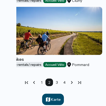
Cluny
Bicycle rentals/ repairs
Accueil Vélo
Pom'Bikes
Pommard
Bicycle rentals/ repairs
Accueil Vélo
1
2
3
4
Karte