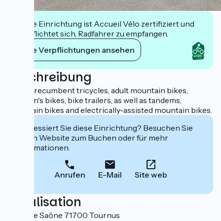
Diese Einrichtung ist Accueil Vélo zertifiziert und
verpflichtet sich, Radfahrer zu empfangen.
Ihre Verpflichtungen ansehen
Beschreibung
Hire of recumbent tricycles, adult mountain bikes,
children's bikes, bike trailers, as well as tandems,
mountain bikes and electrically-assisted mountain bikes.
Interessiert Sie diese Einrichtung? Besuchen Sie
deren Website zum Buchen oder für mehr
Informationen.
Anrufen
E-Mail
Site web
Localisation
8, rue de Saône 71700 Tournus