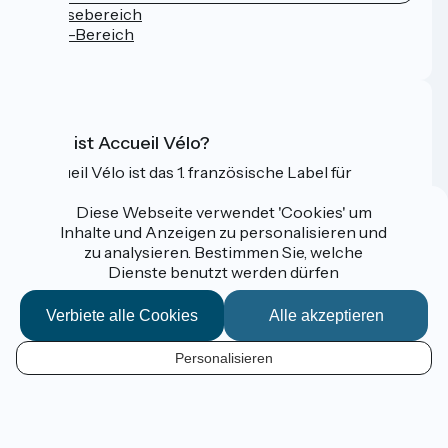
Pressebereich
Profi-Bereich
FAQ
Was ist Accueil Vélo?
Accueil Vélo ist das 1. französische Label für
Radfahrer im Urlaub.
Diese Webseite verwendet 'Cookies' um
Mehr erfahren
Inhalte und Anzeigen zu personalisieren und
zu analysieren. Bestimmen Sie, welche
Dienste benutzt werden dürfen
Gefördert im Rahmen von Destination France
Verbiete alle Cookies
Alle akzeptieren
Personalisieren
Espace Pro / Presse
DE
Mentions légales
Kontakt
Kartenoptionen
Réalisation :
StudioJuillet
et
France Vélo Tourisme