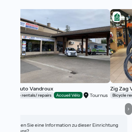
Cycl'Auto Vandroux
Zig Zag 
Tournus
Bicycle rentals/ repairs
Accueil Vélo
Bicycle re
Haben Sie eine Information zu dieser Einrichtung
für uns?