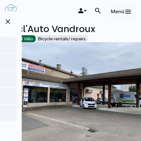
Direkt
zum
Menü
Inhalt
close
Cycl'Auto Vandroux
Accueil Vélo
Bicycle rentals/ repairs