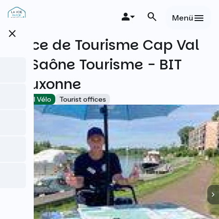
Direkt
zum
Menü
Inhalt
close
Office de Tourisme Cap Val
de Saône Tourisme - BIT
d'Auxonne
Accueil Vélo
Tourist offices