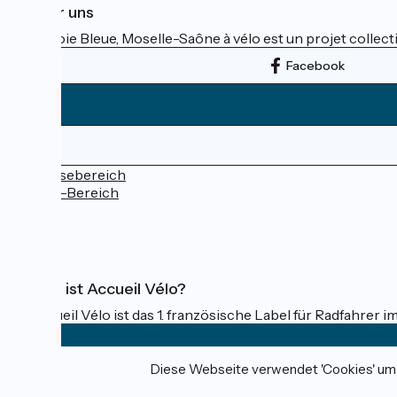
Über uns
La Voie Bleue, Moselle-Saône à vélo est un projet collectif
Facebook
Pressebereich
Profi-Bereich
FAQ
Was ist Accueil Vélo?
Accueil Vélo ist das 1. französische Label für Radfahrer i
Diese Webseite verwendet 'Cookies' um I
Gefördert im Rahmen von Destination France