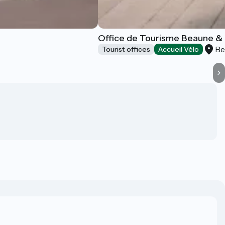
Office de Tourisme Beaune & 
Be
Tourist offices
Accueil Vélo