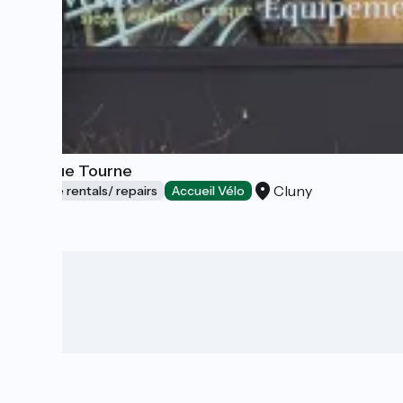
La Roue Tourne
Cluny
Bicycle rentals/ repairs
Accueil Vélo