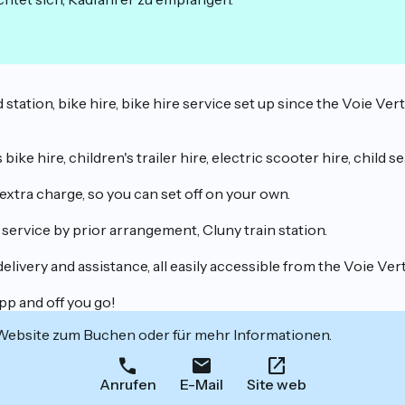
d station, bike hire, bike hire service set up since the Voie Ve
bike hire, children's trailer hire, electric scooter hire, child se
extra charge, so you can set off on your own.
service by prior arrangement, Cluny train station.
livery and assistance, all easily accessible from the Voie Vert
pp and off you go!
 Website zum Buchen oder für mehr Informationen.
Anrufen
E-Mail
Site web