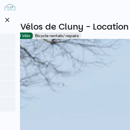
Direkt
zum
Inhalt
close
Les Vélos de Cluny - Location
Accueil Vélo
Bicycle rentals/ repairs