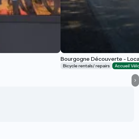
Bourgogne Découverte - Loca
Bicycle rentals/ repairs
Accueil Vél