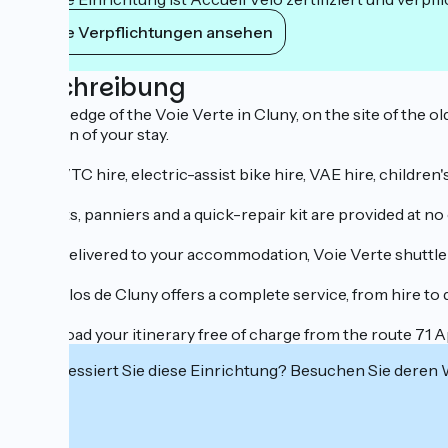
Ihre Verpflichtungen ansehen
Beschreibung
On the edge of the Voie Verte in Cluny, on the site of the ol
duration of your stay.
Adult VTC hire, electric-assist bike hire, VAE hire, children's 
Helmets, panniers and a quick-repair kit are provided at no 
Bikes delivered to your accommodation, Voie Verte shuttle 
Aux Vélos de Cluny offers a complete service, from hire to de
Download your itinerary free of charge from the route 71 A
Interessiert Sie diese Einrichtung? Besuchen Sie deren