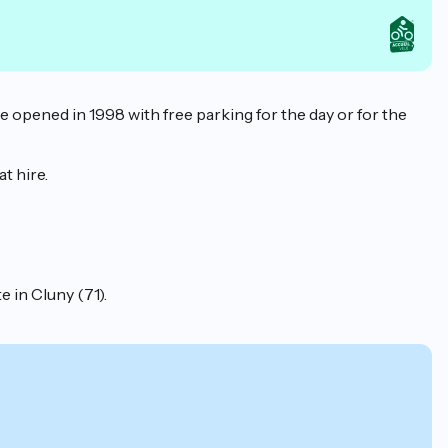
rte opened in 1998 with free parking for the day or for the
at hire.
e in Cluny (71).