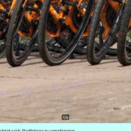
1
/
9
ichtet sich, Radfahrer zu empfangen.