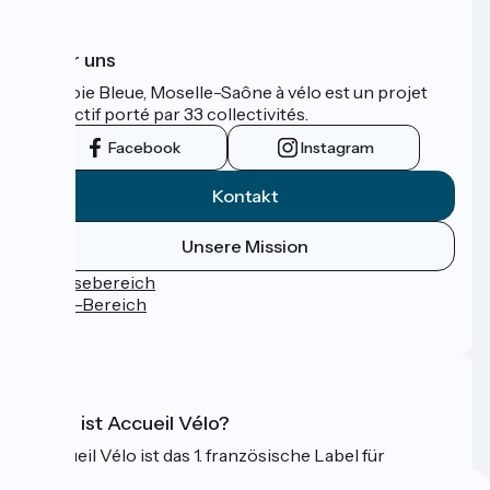
Über uns
La Voie Bleue, Moselle-Saône à vélo est un projet
collectif porté par 33 collectivités.
Facebook
Instagram
Kontakt
Unsere Mission
Pressebereich
Profi-Bereich
FAQ
Was ist Accueil Vélo?
Accueil Vélo ist das 1. französische Label für
Radfahrer im Urlaub.