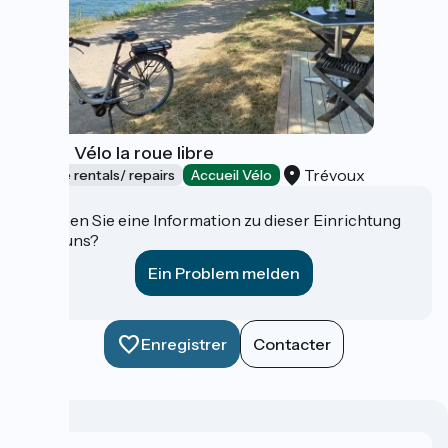
Café - Vélo la roue libre
Trévoux
Bicycle rentals/ repairs
Accueil Vélo
Haben Sie eine Information zu dieser Einrichtung
für uns?
Ein Problem melden
Enregistrer
Contacter