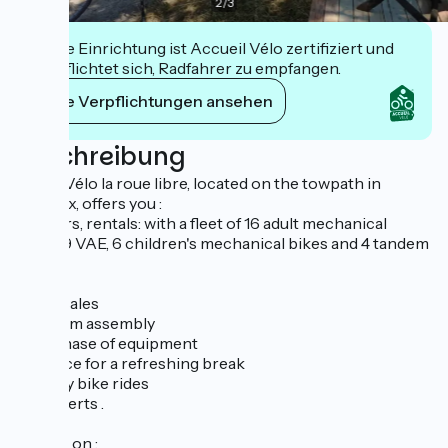
2
/
3
Diese Einrichtung ist Accueil Vélo zertifiziert und
verpflichtet sich, Radfahrer zu empfangen.
Ihre Verpflichtungen ansehen
Beschreibung
Café - Vélo la roue libre, located on the towpath in
Trévoux, offers you :
- repairs, rentals: with a fleet of 16 adult mechanical
bikes, 9 VAE, 6 children's mechanical bikes and 4 tandem
bikes.
- bike sales
- custom assembly
- purchase of equipment
- terrace for a refreshing break
- Family bike rides
- Concerts .
Find us on :