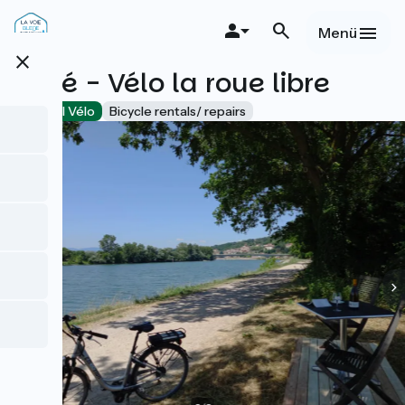
Direkt
zum
Menü
Inhalt
close
Café - Vélo la roue libre
Accueil Vélo
Bicycle rentals/ repairs