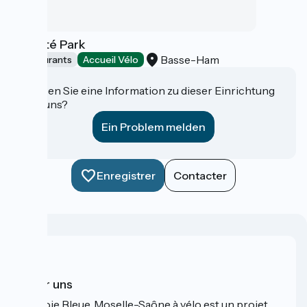
Le Côté Park
Basse-Ham
Restaurants
Accueil Vélo
Haben Sie eine Information zu dieser Einrichtung
für uns?
Ein Problem melden
Enregistrer
Contacter
Über uns
La Voie Bleue, Moselle-Saône à vélo est un projet