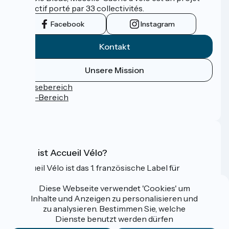
collectif porté par 33 collectivités.
Facebook
Instagram
Kontakt
Unsere Mission
Pressebereich
Profi-Bereich
FAQ
Was ist Accueil Vélo?
Accueil Vélo ist das 1. französische Label für
Radfahrer im Urlaub.
Diese Webseite verwendet 'Cookies' um
Mehr erfahren
Inhalte und Anzeigen zu personalisieren und
zu analysieren. Bestimmen Sie, welche
Dienste benutzt werden dürfen
Gefördert im Rahmen von Destination France