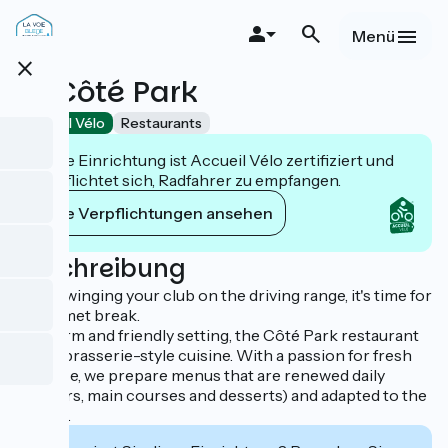
Direkt
zum
Menü
Inhalt
close
Le Côté Park
Accueil Vélo
Restaurants
Diese Einrichtung ist Accueil Vélo zertifiziert und
verpflichtet sich, Radfahrer zu empfangen.
Ihre Verpflichtungen ansehen
Beschreibung
After swinging your club on the driving range, it's time for
a gourmet break.
In a warm and friendly setting, the Côté Park restaurant
offers brasserie-style cuisine. With a passion for fresh
produce, we prepare menus that are renewed daily
(starters, main courses and desserts) and adapted to the
season.