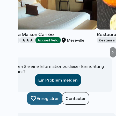
Hôtel la Maison Carrée
Restaura
Méréville
Hotels
Accueil Vélo
Restaura
Haben Sie eine Information zu dieser Einrichtung
für uns?
Ein Problem melden
Enregistrer
Contacter