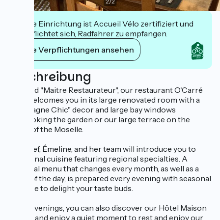
2
/
2
Diese Einrichtung ist Accueil Vélo zertifiziert und
verpflichtet sich, Radfahrer zu empfangen.
Ihre Verpflichtungen ansehen
Beschreibung
Labelled "Maitre Restaurateur", our restaurant O'Carré
d'Art welcomes you in its large renovated room with a
"Campagne Chic" decor and large bay windows
overlooking the garden or our large terrace on the
banks of the Moselle.
Our chef, Émeline, and her team will introduce you to
traditional cuisine featuring regional specialties. A
seasonal menu that changes every month, as well as a
menu of the day, is prepared every evening with seasonal
produce to delight your taste buds.
In the evenings, you can also discover our Hôtel Maison
Carrée and enjoy a quiet moment to rest and enjoy our