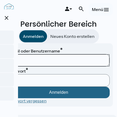
Direkt
zum
Menü
Inhalt
close
Persönlicher Bereich
Anmelden
Neues Konto erstellen
E-Mail oder Benutzername
Passwort
Passwort vergessen