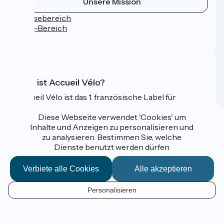
Unsere Mission
Pressebereich
Profi-Bereich
FAQ
Was ist Accueil Vélo?
Accueil Vélo ist das 1. französische Label für
Radfahrer im Urlaub.
Diese Webseite verwendet 'Cookies' um
Mehr erfahren
Inhalte und Anzeigen zu personalisieren und
zu analysieren. Bestimmen Sie, welche
Dienste benutzt werden dürfen
Gefördert im Rahmen von Destination France
Verbiete alle Cookies
Alle akzeptieren
Personalisieren
Espace Pro / Presse
DE
Mentions légales
Kontakt
Kartenoptionen
Réalisation :
StudioJuillet
et
France Vélo Tourisme