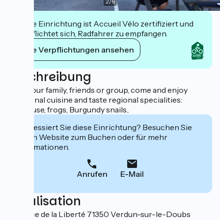
2
/
6
Diese Einrichtung ist Accueil Vélo zertifiziert und
verpflichtet sich, Radfahrer zu empfangen.
Ihre Verpflichtungen ansehen
Beschreibung
With your family, friends or group, come and enjoy
traditional cuisine and taste regional specialities:
pôchouse, frogs, Burgundy snails..
Interessiert Sie diese Einrichtung? Besuchen Sie
deren Website zum Buchen oder für mehr
Informationen.
Anrufen
E-Mail
Localisation
20 Place de la Liberté 71350 Verdun-sur-le-Doubs