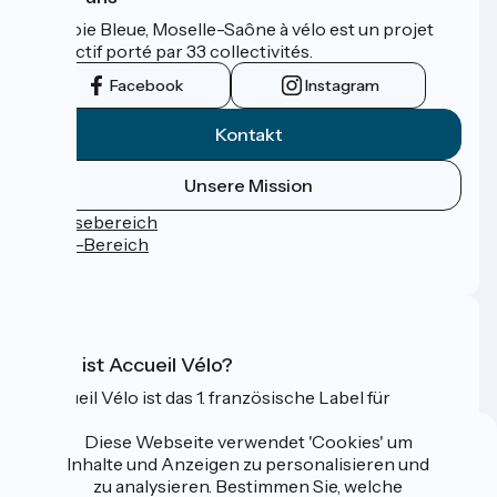
La Voie Bleue, Moselle-Saône à vélo est un projet
collectif porté par 33 collectivités.
Facebook
Instagram
Kontakt
Unsere Mission
Pressebereich
Profi-Bereich
FAQ
Was ist Accueil Vélo?
Accueil Vélo ist das 1. französische Label für
Radfahrer im Urlaub.
Diese Webseite verwendet 'Cookies' um
Mehr erfahren
Inhalte und Anzeigen zu personalisieren und
zu analysieren. Bestimmen Sie, welche