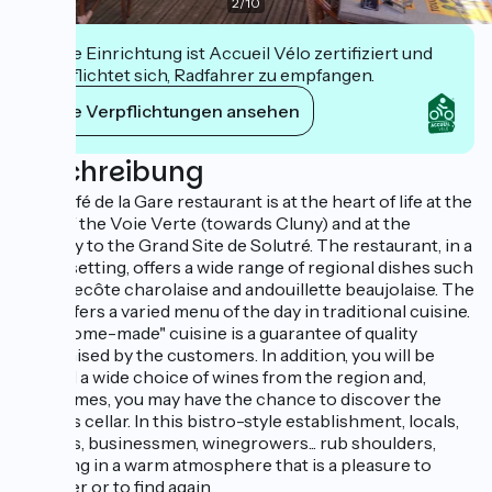
2
/
10
Diese Einrichtung ist Accueil Vélo zertifiziert und
verpflichtet sich, Radfahrer zu empfangen.
Ihre Verpflichtungen ansehen
Beschreibung
The Café de la Gare restaurant is at the heart of life at the
start of the Voie Verte (towards Cluny) and at the
gateway to the Grand Site de Solutré. The restaurant, in a
green setting, offers a wide range of regional dishes such
as entrecôte charolaise and andouillette beaujolaise. The
chef offers a varied menu of the day in traditional cuisine.
The "home-made" cuisine is a guarantee of quality
recognised by the customers. In addition, you will be
offered a wide choice of wines from the region and,
sometimes, you may have the chance to discover the
owner's cellar. In this bistro-style establishment, locals,
tourists, businessmen, winegrowers... rub shoulders,
resulting in a warm atmosphere that is a pleasure to
discover or to find again.