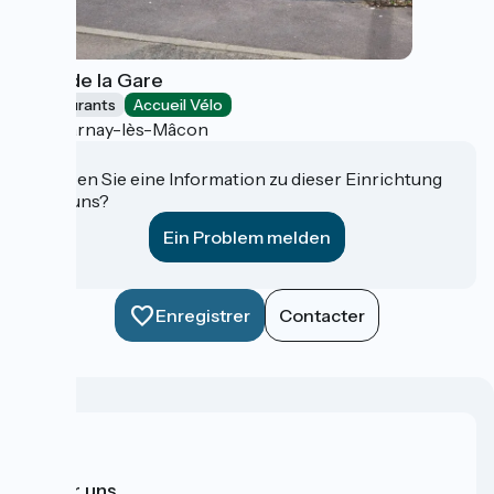
Café de la Gare
Restaurants
Accueil Vélo
Charnay-lès-Mâcon
Haben Sie eine Information zu dieser Einrichtung
für uns?
Ein Problem melden
Enregistrer
Contacter
Über uns