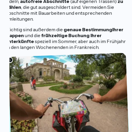
radeln,
autofreie Abschnitte
(auf eigenen Trassen)
zu
wählen
, die gut ausgeschildert sind. Vermeiden Sie
Abschnitte mit Bauarbeiten und entsprechenden
Umleitungen.
Wichtig sind außerdem die
genaue Bestimmung
Ihrer
Etappen
und die
frühzeitige Buchung
Ihrer
Unterkünfte
speziell im Sommer, aber auch im Frühjahr
an den langen Wochenenden in Frankreich.