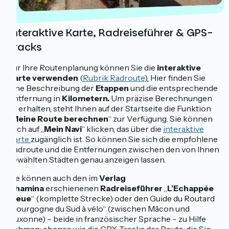
Interaktive Karte, Radreiseführer & GPS-
Tracks
Für Ihre Routenplanung können Sie die
interaktive
Karte verwenden
(
Rubrik Radroute
).
Hier finden Sie
eine Beschreibung der
Etappen
und die entsprechende
Entfernung in
Kilometern.
Um präzise Berechnungen
zu erhalten, steht Ihnen auf der Startseite die Funktion
„
Meine Route berechnen
“ zur Verfügung. Sie können
auch auf „
Mein Navi
“ klicken, das über die
interaktive
Karte
zugänglich ist. So können Sie sich die empfohlene
Radroute und die Entfernungen zwischen den von Ihnen
gewählten Städten genau anzeigen lassen.
Sie können auch den im
Verlag
Chamina
erschienenen
Radreiseführer
„
L’Echappée
Bleue
“ (komplette Strecke) oder den Guide du Routard
„Bourgogne du Sud à vélo“ (zwischen Mâcon und
Auxonne) – beide in französischer Sprache – zu Hilfe