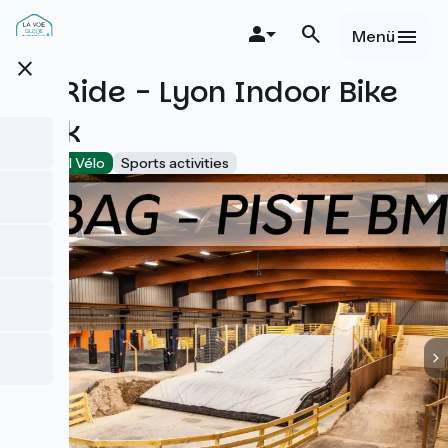
Direkt
zum
Menü
Inhalt
close
WeRide - Lyon Indoor Bike
Park
Accueil Vélo
Sports activities