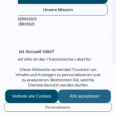
Unsere Mission
Pressebereich
Profi-Bereich
FAQ
Was ist Accueil Vélo?
Accueil Vélo ist das 1. französische Label für
Radfahrer im Urlaub.
Diese Webseite verwendet 'Cookies' um
Mehr erfahren
Inhalte und Anzeigen zu personalisieren und
zu analysieren. Bestimmen Sie, welche
Dienste benutzt werden dürfen
Gefördert im Rahmen von Destination France
Verbiete alle Cookies
Alle akzeptieren
Personalisieren
Espace Pro / Presse
DE
Mentions légales