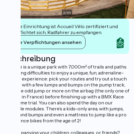
2
/
10
Diese Einrichtung ist Accueil Vélo zertifiziert und
verpflichtet sich, Radfahrer zu empfangen.
Ihre Verpflichtungen ansehen
Beschreibung
WeRide is a unique park with 7,000m² of trails and paths
of varying difficulties to enjoy a unique, fun, adrenaline-
packed experience: pick your routes and try out a touch
of MTB with a few lumps and bumps on the pump track,
then the odd jump or more on the airbag (the only one of
its kind in France) before finishing up with a BMX Race
track time trial. You can also spend the day on our
freestyle modules. There’s a kids-only area, with jumps,
lumps and bumps and even a mattress to jump like a pro
on balance bikes from the age of 2!
Accompanying your children, colleagues, or friends?