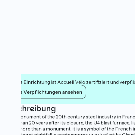
Diese Einrichtung ist Accueil Vélo zertifiziert und verpfl
Ihre Verpflichtungen ansehen
Beschreibung
Rare monument of the 20th century steel industry in Franc
More than 20 years after its closure, the U4 blast furnace, 
Much more than a monument, it is a symbol of the French in
Its lighting at nightfall, a contemporary work of art by Claude