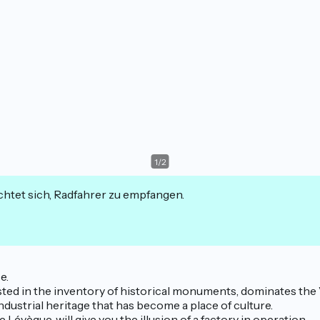
1
/
2
ichtet sich, Radfahrer zu empfangen.
e.
listed in the inventory of historical monuments, dominates the
dustrial heritage that has become a place of culture.
 Lévèque, will give you the illusion of a factory in operation.