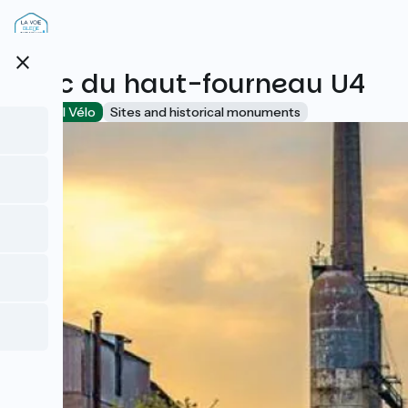
Direkt
zum
Inhalt
close
Parc du haut-fourneau U4
Accueil Vélo
Sites and historical monuments