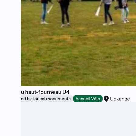
Parc du haut-fourneau U4
Uckange
Sites and historical monuments
Accueil Vélo