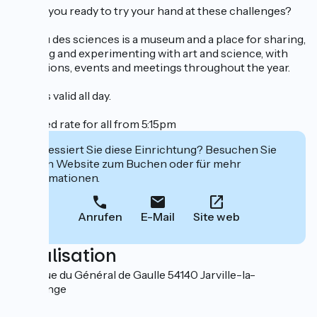
So, are you ready to try your hand at these challenges?
Le Féru des sciences is a museum and a place for sharing,
creating and experimenting with art and science, with
exhibitions, events and meetings throughout the year.
Tickets valid all day.
Reduced rate for all from 5:15pm
Interessiert Sie diese Einrichtung? Besuchen Sie
deren Website zum Buchen oder für mehr
Informationen.
Anrufen
E-Mail
Site web
Localisation
1 Avenue du Général de Gaulle 54140 Jarville-la-
Malgrange