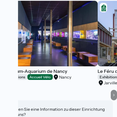
Muséum-Aquarium de Nancy
Le Féru 
Nancy
Exhibitions
Accueil Vélo
Exhibitio
Jarvil
Haben Sie eine Information zu dieser Einrichtung
für uns?