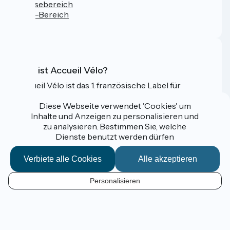
Pressebereich
Profi-Bereich
FAQ
Was ist Accueil Vélo?
Accueil Vélo ist das 1. französische Label für
Radfahrer im Urlaub.
Diese Webseite verwendet 'Cookies' um
Mehr erfahren
Inhalte und Anzeigen zu personalisieren und
zu analysieren. Bestimmen Sie, welche
Dienste benutzt werden dürfen
Gefördert im Rahmen von Destination France
Verbiete alle Cookies
Alle akzeptieren
Personalisieren
Espace Pro / Presse
DE
Mentions légales
Kontakt
Kartenoptionen
Réalisation :
StudioJuillet
et
France Vélo Tourisme
Standard-Kartenhintergrund