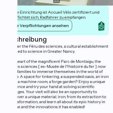
2
/
2
Diese Einrichtung ist Accueil Vélo zertifiziert und
verpflichtet sich, Radfahrer zu empfangen.
Ihre Verpflichtungen ansehen
Beschreibung
Discover the Féru des sciences, a cultural establishment
dedicated to science in Greater Nancy.
In the heart of the magnificent Parc de Montaigu, the
Féru des sciences [ ex-Musée de l?histoire du fer ] now
invites families to immerse themselves in the world of
science. A space for tinkering, a suspended oasis, an iron
gallery, a machine room, a forge garden? Enjoy a unique
experience and try your hand at solving scientific
challenges. Your visit will also be an opportunity to
rediscover a unique material, iron, from its extraction to
its transformation, and learn all about its epic history in
Lorraine and the innovations it has enabled!