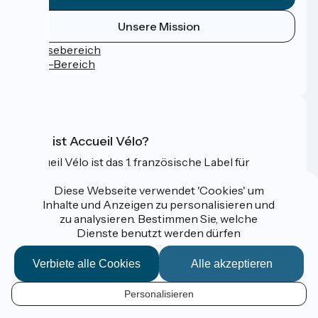
Unsere Mission
Pressebereich
Profi-Bereich
FAQ
Was ist Accueil Vélo?
Accueil Vélo ist das 1. französische Label für
Radfahrer im Urlaub.
Diese Webseite verwendet 'Cookies' um
Mehr erfahren
Inhalte und Anzeigen zu personalisieren und
zu analysieren. Bestimmen Sie, welche
Dienste benutzt werden dürfen
Gefördert im Rahmen von Destination France
Verbiete alle Cookies
Alle akzeptieren
Personalisieren
Espace Pro / Presse
DE
Mentions légales