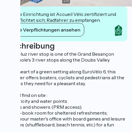
2
/
5
Diese Einrichtung ist Accueil Vélo zertifiziert und
verpflichtet sich, Radfahrer zu empfangen.
Ihre Verpflichtungen ansehen
Beschreibung
The Deluz river stop is one of the Grand Besançon
Métropole's 3 river stops along the Doubs Valley.
In the heart of a green setting along EuroVélo 6, this
stopover offers boaters, cyclists and pedestrians all the
services they need for a pleasant stay.
You will find on site :
- electricity and water points
- toilets and showers (PRM access);
- an off-book room for sheltered refreshments;
- a harbour master's office with board games and leisure
activities (shuffleboard, beach tennis, etc.) for a fun
break.