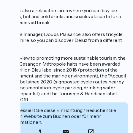
There's also a relaxation area where you can buy ice
creams, hot and cold drinks and snacks à la carte for a
well-deserved break.
The site manager, Doubs Plaisance, also offers tricycle
rosalia hire, so you can discover Deluz from a different
angle.
With a view to promoting more sustainable tourism, the
Grand Besançon Métropole halts have been awarded
the Pavillon Bleu label since 2018 (protection of the
environment and the marine environment), the "Accueil
vélo" label since 2020 (signposted cycle routes nearby,
cycle documentation, cycle parking, drinking water
point, repair kit), and the Tourisme & Handicap label
since 2019.
Interessiert Sie diese Einrichtung? Besuchen Sie
deren Website zum Buchen oder für mehr
Informationen.