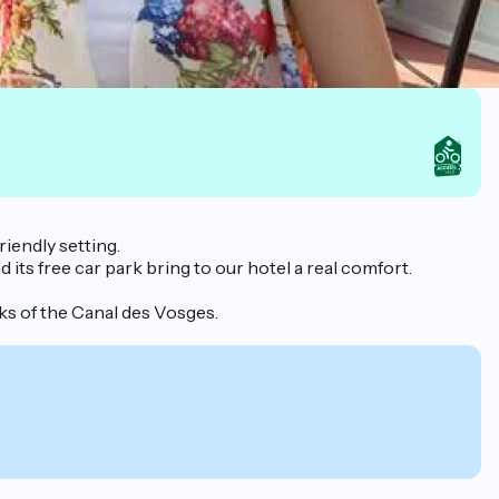
iendly setting.
 its free car park bring to our hotel a real comfort.
ks of the Canal des Vosges.