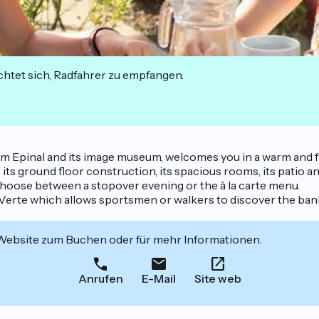
ichtet sich, Radfahrer zu empfangen.
m Epinal and its image museum, welcomes you in a warm and fr
 its ground floor construction, its spacious rooms, its patio and
o choose between a stopover evening or the à la carte menu.
 Verte which allows sportsmen or walkers to discover the ban
 Website zum Buchen oder für mehr Informationen.
Anrufen
E-Mail
Site web