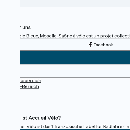
Über uns
La Voie Bleue, Moselle-Saône à vélo est un projet collectif
Facebook
Pressebereich
Profi-Bereich
FAQ
Was ist Accueil Vélo?
Accueil Vélo ist das 1. französische Label für Radfahrer i