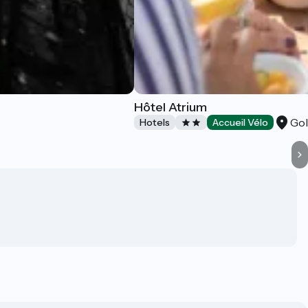
Hôtel Atrium
Go
Hotels
Accueil Vélo