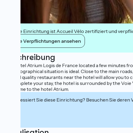
Diese Einrichtung ist Accueil Vélo zertifiziert und verpfl
Ihre Verpflichtungen ansehen
Beschreibung
The hotel Atrium Logis de France located a few minutes fro
The geographical situation is ideal. Close to the main roads,
Several quality restaurants near the hotel will allow you t
To complete your stay, the hotel is surrounded by the Voie
Welcome to the hotel Atrium.
Interessiert Sie diese Einrichtung? Besuchen Sie deren
Localisation