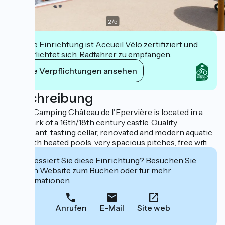
2
/
5
Diese Einrichtung ist Accueil Vélo zertifiziert und
verpflichtet sich, Radfahrer zu empfangen.
Ihre Verpflichtungen ansehen
Beschreibung
Castel Camping Château de l'Epervière is located in a
leafy park of a 16th/18th century castle. Quality
restaurant, tasting cellar, renovated and modern aquatic
area with heated pools, very spacious pitches, free wifi.
Interessiert Sie diese Einrichtung? Besuchen Sie
deren Website zum Buchen oder für mehr
Informationen.
Anrufen
E-Mail
Site web