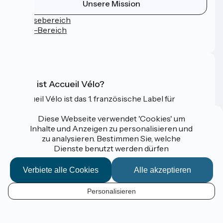
Unsere Mission
Pressebereich
Profi-Bereich
FAQ
Was ist Accueil Vélo?
Accueil Vélo ist das 1. französische Label für
Radfahrer im Urlaub.
Diese Webseite verwendet 'Cookies' um
Mehr erfahren
Inhalte und Anzeigen zu personalisieren und
zu analysieren. Bestimmen Sie, welche
Dienste benutzt werden dürfen
Gefördert im Rahmen von Destination France
Verbiete alle Cookies
Alle akzeptieren
Personalisieren
Espace Pro / Presse
DE
Mentions légales
Kontakt
Kartenoptionen
Réalisation :
StudioJuillet
et
France Vélo Tourisme