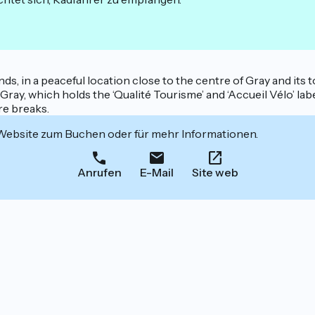
, in a peaceful location close to the centre of Gray and its t
es Gray, which holds the ‘Qualité Tourisme’ and ‘Accueil Vélo’ la
re breaks.
 Website zum Buchen oder für mehr Informationen.
Anrufen
E-Mail
Site web