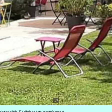
1
/
7
ichtet sich, Radfahrer zu empfangen.