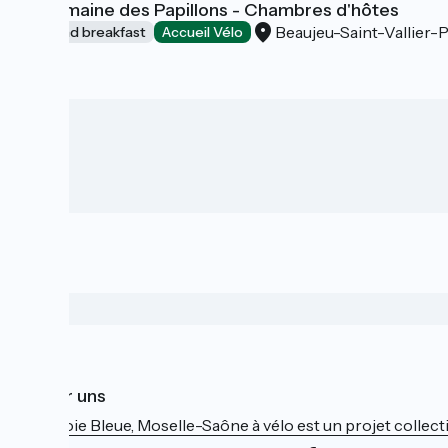
Le Domaine des Papillons - Chambres d'hôtes
Beaujeu-Saint-Vallier-P
Bed and breakfast
Accueil Vélo
Über uns
La Voie Bleue, Moselle-Saône à vélo est un projet collectif