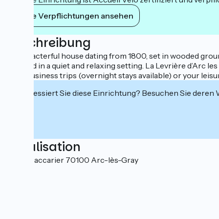
Ihre Verpflichtungen ansehen
Beschreibung
A characterful house dating from 1800, set in wooded grounds
situated in a quiet and relaxing setting. La Levrière d’Arc l
your business trips (overnight stays available) or your leisu
Interessiert Sie diese Einrichtung? Besuchen Sie deren
Localisation
1, place accarier 70100 Arc-lès-Gray