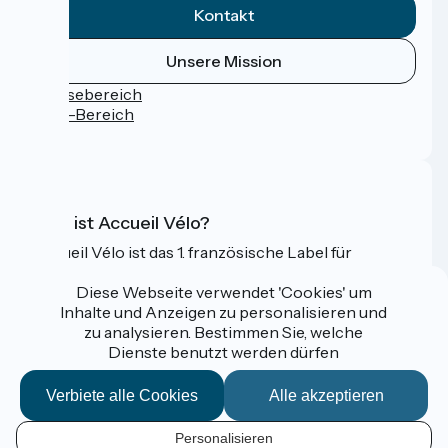
Kontakt
Unsere Mission
Pressebereich
Profi-Bereich
FAQ
Was ist Accueil Vélo?
Accueil Vélo ist das 1. französische Label für
Radfahrer im Urlaub.
Diese Webseite verwendet 'Cookies' um
Mehr erfahren
Inhalte und Anzeigen zu personalisieren und
zu analysieren. Bestimmen Sie, welche
Dienste benutzt werden dürfen
Gefördert im Rahmen von Destination France
Verbiete alle Cookies
Alle akzeptieren
Personalisieren
Espace Pro / Presse