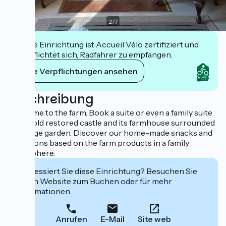
2
/
7
Diese Einrichtung ist Accueil Vélo zertifiziert und
verpflichtet sich, Radfahrer zu empfangen.
Ihre Verpflichtungen ansehen
Beschreibung
Welcome to the farm. Book a suite or even a family suite
in this old restored castle and its farmhouse surrounded
by a large garden. Discover our home-made snacks and
luncheons based on the farm products in a family
atmosphere.
Interessiert Sie diese Einrichtung? Besuchen Sie
deren Website zum Buchen oder für mehr
Informationen.
Anrufen
E-Mail
Site web