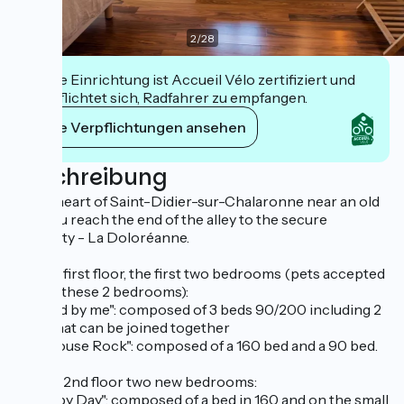
2
/
28
Diese Einrichtung ist Accueil Vélo zertifiziert und
verpflichtet sich, Radfahrer zu empfangen.
Ihre Verpflichtungen ansehen
Beschreibung
In the heart of Saint-Didier-sur-Chalaronne near an old
mill, you reach the end of the alley to the secure
property - La Doloréanne.
On the first floor, the first two bedrooms (pets accepted
only in these 2 bedrooms):
- "Stand by me": composed of 3 beds 90/200 including 2
beds that can be joined together
- "Jailhouse Rock": composed of a 160 bed and a 90 bed.
On the 2nd floor two new bedrooms:
- "Happy Day": composed of a bed in 160 and on the small