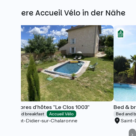
Weitere Accueil Vélo in der Nähe
Chambres d'hôtes "Le Clos 1003"
Bed & br
Bed and breakfast
Accueil Vélo
Bed and b
Saint-Didier-sur-Chalaronne
Saint-