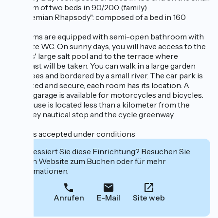
platform of two beds in 90/200 (family)
- "Bohemian Rhapsody": composed of a bed in 160
All rooms are equipped with semi-open bathroom with
separate WC. On sunny days, you will have access to the
owners' large salt pool and to the terrace where
breakfast will be taken. You can walk in a large garden
with trees and bordered by a small river. The car park is
privatized and secure, each room has its location. A
closed garage is available for motorcycles and bicycles.
The house is located less than a kilometer from the
Thoissey nautical stop and the cycle greenway.
Animals accepted under conditions
Interessiert Sie diese Einrichtung? Besuchen Sie
deren Website zum Buchen oder für mehr
Informationen.
Anrufen
E-Mail
Site web