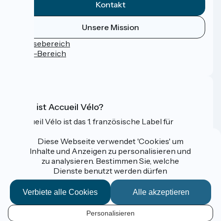
Kontakt
Unsere Mission
Pressebereich
Profi-Bereich
FAQ
Was ist Accueil Vélo?
Accueil Vélo ist das 1. französische Label für
Radfahrer im Urlaub.
Diese Webseite verwendet 'Cookies' um
Mehr erfahren
Inhalte und Anzeigen zu personalisieren und
zu analysieren. Bestimmen Sie, welche
Dienste benutzt werden dürfen
Gefördert im Rahmen von Destination France
Verbiete alle Cookies
Alle akzeptieren
Personalisieren
Espace Pro / Presse
DE