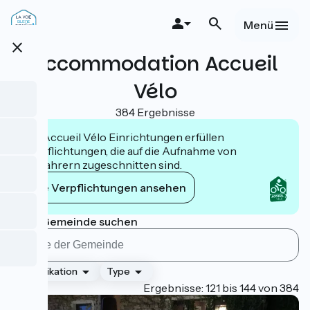
Direkt
zum
Menü
Inhalt
close
Accommodation Accueil
Vélo
384 Ergebnisse
Die Accueil Vélo Einrichtungen erfüllen
Verpflichtungen, die auf die Aufnahme von
Radfahrern zugeschnitten sind.
Die Verpflichtungen ansehen
Nach Gemeinde suchen
Klassifikation
Type
Page 6
Ergebnisse: 121 bis 144 von 384