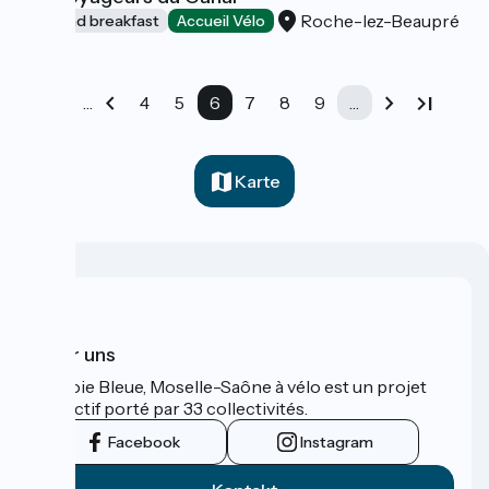
Roche-lez-Beaupré
Bed and breakfast
Accueil Vélo
…
4
5
6
7
8
9
…
Karte
Über uns
La Voie Bleue, Moselle-Saône à vélo est un projet
collectif porté par 33 collectivités.
Facebook
Instagram