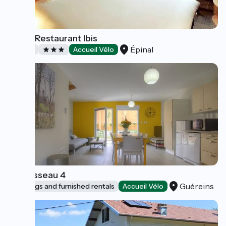
Hôtel-Restaurant Ibis
Épinal
Hotels
Accueil Vélo
Le Ruisseau 4
Guéreins
Lodgings and furnished rentals
Accueil Vélo