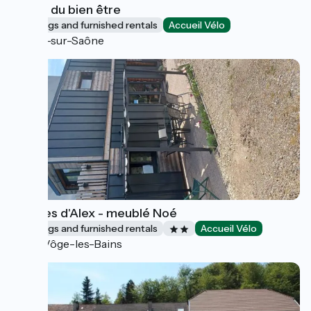
Etable du bien être
Lodgings and furnished rentals
Accueil Vélo
Ray-sur-Saône
Ô rêves d'Alex - meublé Noé
Lodgings and furnished rentals
Accueil Vélo
La Vôge-les-Bains