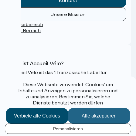
Kontakt
Unsere Mission
Pressebereich
Profi-Bereich
FAQ
Was ist Accueil Vélo?
Accueil Vélo ist das 1. französische Label für
Radfahrer im Urlaub.
Diese Webseite verwendet 'Cookies' um
Mehr erfahren
Inhalte und Anzeigen zu personalisieren und
zu analysieren. Bestimmen Sie, welche
Dienste benutzt werden dürfen
Gefördert im Rahmen von Destination France
Verbiete alle Cookies
Alle akzeptieren
Personalisieren
Espace Pro / Presse
DE